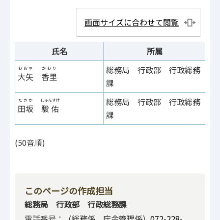
画面サイズに合わせて閲覧
氏名
所属
総務局 行政部 行政総務
おおや
かおり
弁
大矢
香里
課
総務局 行政部 行政総務
たさか
しゅんすけ
弁
田坂
駿佑
課
(50音順)
このページの作成担当
総務局 行政部 行政総務課
電話番号：（総務係、庁舎管理係）
072-228-