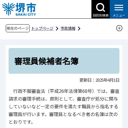
こ
の
目的別検索
メニュー
ペ
ー
現在のページ
トップページ
市政情報
ジ
行政運営・計画・指針
行政不服審査制度
の
審理員候補者名簿
先
頭
審理員候補者名簿
で
す
更新日：2025年4月1日
行政不服審査法（平成26年法律第68号）では、審査
請求の審理手続は、原則として、審査庁が処分に関与
していないなど一定の要件を満たす職員から指名する
審理員が行います。審理員となるべき者の名簿は次の
とおりです。