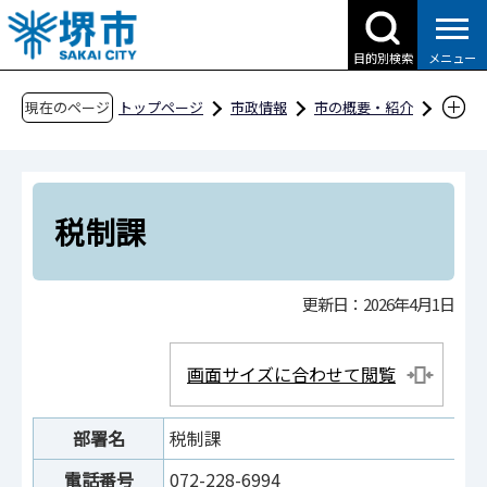
こ
の
目的別検索
メニュー
ペ
ー
現在のページ
トップページ
市政情報
市の概要・紹介
ジ
市役所案内
市の組織・問合せ
財政局
の
税務部
税制課
先
頭
税制課
で
す
更新日：2026年4月1日
画面サイズに合わせて閲覧
部署名
税制課
電話番号
072-228-6994