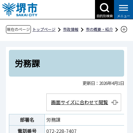
こ
の
目的別検索
メニュー
ペ
ー
現在のページ
トップページ
市政情報
市の概要・紹介
ジ
市役所案内
市の組織・問合せ
総務局
の
人事部
労務課
先
頭
労務課
で
す
更新日：2026年4月1日
画面サイズに合わせて閲覧
部署名
労務課
電話番号
072-228-7407