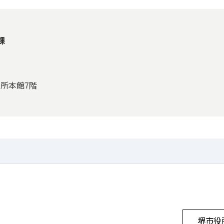
課
役所本館7階
堺市役