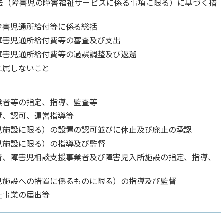
祉法（障害児の障害福祉サービスに係る事項に限る）に基づく措
障害児通所給付等に係る総括
障害児通所給付費等の審査及び支出
障害児通所給付費等の過誤調整及び返還
に属しないこと
業者等の指定、指導、監査等
置、認可、運営指導等
児施設に限る）の設置の認可並びに休止及び廃止の承認
児施設に限る）の指導及び監督
者、障害児相談支援事業者及び障害児入所施設の指定、指導、
児施設への措置に係るものに限る）の指導及び監督
祉事業の届出等