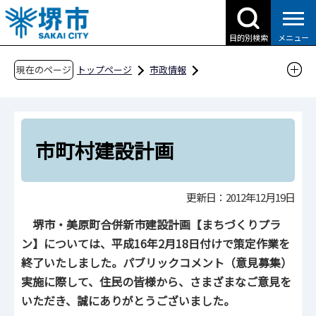
こ
の
目的別検索
メニュー
ペ
ー
現在のページ
トップページ
市政情報
ジ
大都市制度、地方分権・広域連携
の
政令指定都市・堺
堺市・美原町合併協議会
先
市町村建設計画
頭
市町村建設計画
で
す
更新日：2012年12月19日
堺市・美原町合併新市建設計画【まちづくりプラ
ン】については、平成16年2月18日付けで策定作業を
終了いたしました。パブリックコメント（意見募集）
実施に際して、住民の皆様から、さまざまなご意見を
いただき、誠にありがとうございました。