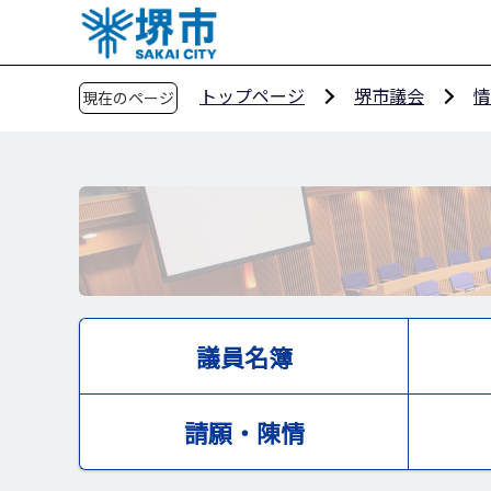
こ
の
ペ
トップページ
堺市議会
情
現在のページ
ー
ジ
の
先
頭
で
す
議員名簿
請願・陳情