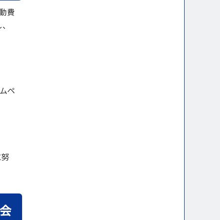
動費
し、
ムペ
に努
会