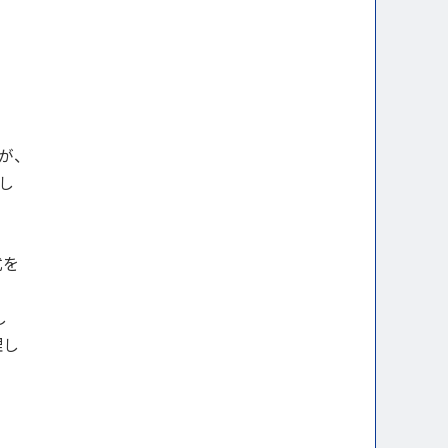
が、
し
式を
し
理し