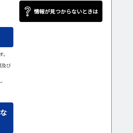
情報が見つからないときは
す。
題及び
し
な