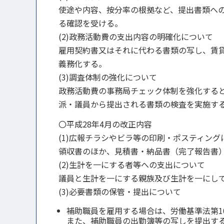
使途や内容、按分率の根拠など、提出書類へ
る確認を受ける。
(2)政務活動費の支出内容の明確化について
雇用契約書又はそれに代わる書類の写し、賃
義務化する。
(3)調査体制の強化について
政務活動費の事務局チェック体制を強化する
派・議員から提出される書類の検査を実施す
〇平成28年4月の改正内容
(1)広報チラシやビラ等の印刷・ポスティング
領収書のほか、見積書・納品書（完了報告書
(2)生計を一にする者等への支出について
議員と生計を一にする親族及び生計を一にし
(3)必要書類の保管・提出について
補助職員を雇用する場合は、労働基準法第1
また、補助職員の出勤簿等の写しを提出す