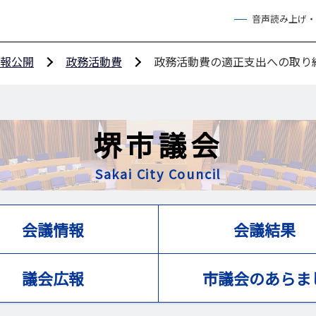
音声読み上げ・
報公開
政務活動費
政務活動費の適正支出への取り
堺市議会
Sakai City Council
会議情報
会議結果
議会広報
市議会のあらま