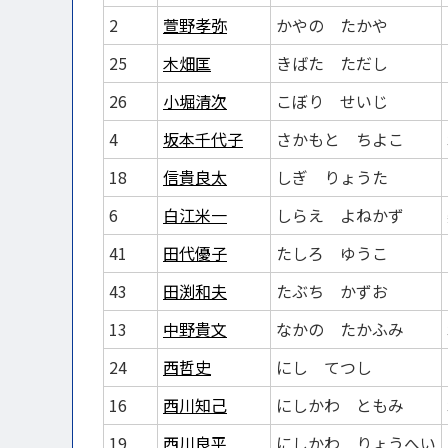
2
萱野孝弥
かやの たかや
25
木畑匡
きばた ただし
26
小堀清次
こぼり せいじ
4
坂本千代子
さかもと ちよこ
18
信貴良太
しぎ りょうた
6
白江米一
しらえ よねかず
41
田代優子
たしろ ゆうこ
43
田渕和夫
たぶち かずお
13
中野貴文
なかの たかふみ
24
西哲史
にし てつし
16
西川知己
にしかわ ともみ
19
西川良平
にしかわ りょうへい