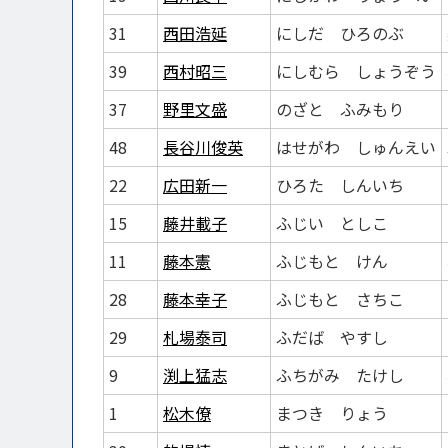
31
西田浩延
にしだ ひろのぶ
39
西村昭三
にしむら しょうぞう
37
野里文盛
のざと ふみもり
48
長谷川俊英
はせがわ しゅんえい
22
広田新一
ひろた しんいち
15
藤井載子
ふじい としこ
11
藤本憲
ふじもと けん
28
藤本幸子
ふじもと さちこ
29
札場泰司
ふだば やすし
9
渕上猛志
ふちがみ たけし
1
松木僚
まつき りょう