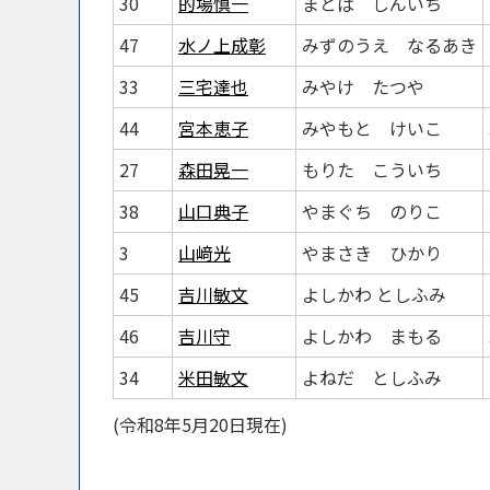
30
的場慎一
まとば しんいち
47
水ノ上成彰
みずのうえ なるあき
33
三宅達也
みやけ たつや
44
宮本恵子
みやもと けいこ
27
森田晃一
もりた こういち
38
山口典子
やまぐち のりこ
3
山﨑光
やまさき ひかり
45
吉川敏文
よしかわ としふみ
46
吉川守
よしかわ まもる
34
米田敏文
よねだ としふみ
(令和8年5月20日現在)