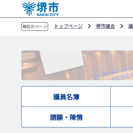
こ
の
ペ
トップページ
堺市議会
議
現在のページ
ー
ジ
の
先
頭
で
す
議員名簿
請願・陳情