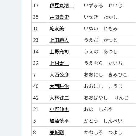
17
伊豆丸精二
いずまる せいじ
35
井関貴史
いせき たかし
10
乾友美
いぬい ともみ
23
上田勝人
うえだ かつと
14
上野充司
うえの あつし
32
上村太一
うえむら たいち
7
大西公彦
おおにし きみひこ
40
大西耕治
おおにし こうじ
42
大林健二
おおばやし けんじ
21
小野伸也
おの しんや
5
加藤慎平
かとう しんぺい
8
兼城剛
かねしろ つよし