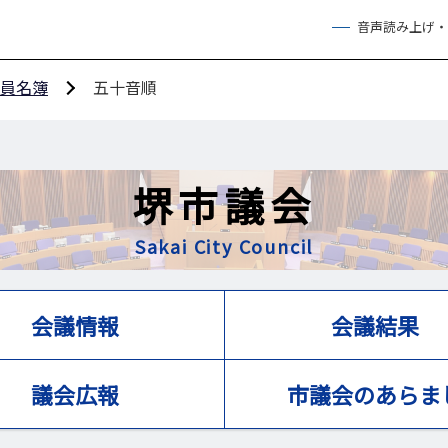
音声読み上げ・
員名簿
五十音順
堺市議会
Sakai City Council
会議情報
会議結果
議会広報
市議会のあらま