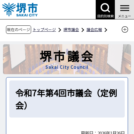
こ
の
目的別検索
メニュー
ペ
ー
現在のページ
トップページ
堺市議会
議会広報
ジ
議会のうごき
の
令和7年第4回市議会（定例会）
堺市議会
先
頭
Sakai City Council
で
す
令和7年第4回市議会（定例
会）
更新日：2026年1月26日