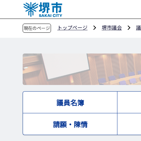
こ
の
ペ
トップページ
堺市議会
議
現在のページ
ー
ジ
の
先
頭
で
す
議員名簿
請願・陳情