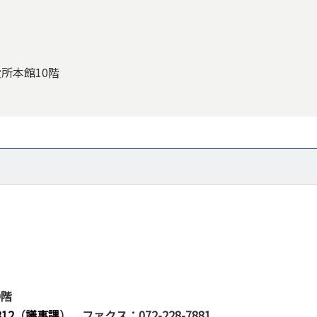
役所本館10階
0階
812
（
議事課
）
ファクス：072-228-7881