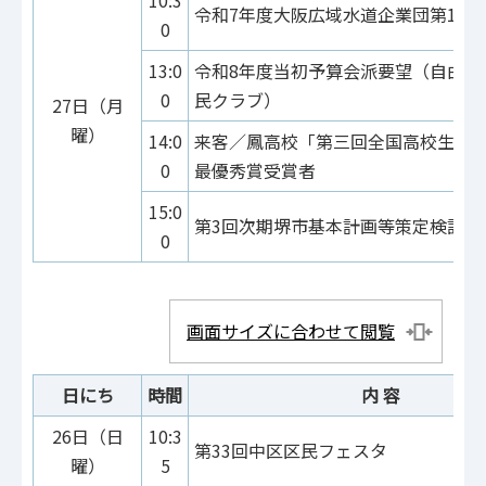
10:3
令和7年度大阪広域水道企業団第1回
0
13:0
令和8年度当初予算会派要望（自由民
0
民クラブ）
27日（月
曜）
14:0
来客／鳳高校「第三回全国高校生政
0
最優秀賞受賞者
15:0
第3回次期堺市基本計画等策定検討懇
0
画面サイズに合わせて閲覧
日にち
時間
内 容
26日（日
10:3
第33回中区区民フェスタ
曜）
5