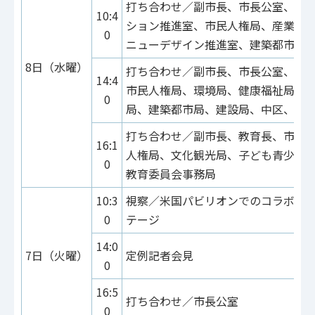
打ち合わせ／副市長、市長公室、IC
10:4
ション推進室、市民人権局、産業振
0
ニューデザイン推進室、建築都市局
8日（水曜）
打ち合わせ／副市長、市長公室、危
14:4
市民人権局、環境局、健康福祉局、
0
局、建築都市局、建設局、中区、上
打ち合わせ／副市長、教育長、市長
16:1
人権局、文化観光局、子ども青少年
0
教育委員会事務局
10:3
視察／米国パビリオンでのコラボレ
0
テージ
14:0
7日（火曜）
定例記者会見
0
16:5
打ち合わせ／市長公室
0