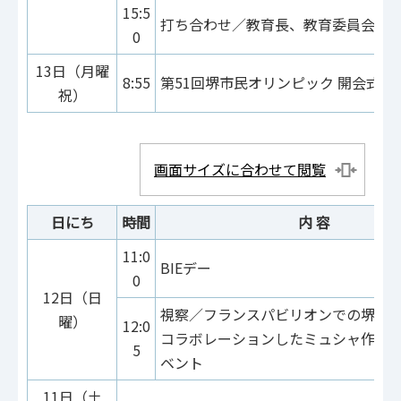
15:5
打ち合わせ／教育長、教育委員会事
0
13日（月曜
8:55
第51回堺市民オリンピック 開会式
祝）
画面サイズに合わせて閲覧
日にち
時間
内 容
11:0
BIEデー
0
12日（日
視察／フランスパビリオンでの堺の
曜）
12:0
コラボレーションしたミュシャ作品
5
ベント
11日（土