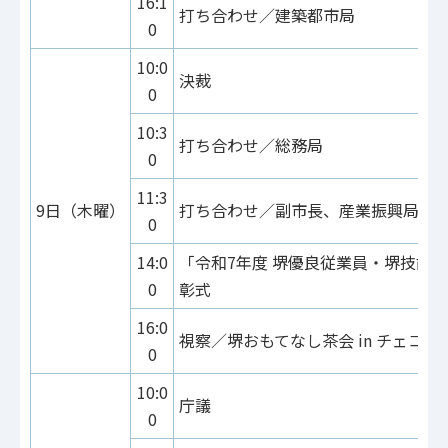
16:1
打ち合わせ／建築都市局
0
10:0
決裁
0
10:3
打ち合わせ／総務局
0
11:3
9日（木曜）
打ち合わせ／副市長、産業振興局
0
14:0
「令和7年度 堺優良従業員・堺技能
0
彰式
16:0
視察／堺おもてなし茶会 in チェコパ
0
10:0
庁議
0