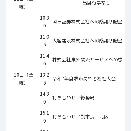
出席行事なし
曜）
10:3
岡三証券株式会社への感謝状贈呈式
0
11:0
大容建設株式会社への感謝状贈呈式
5
11:4
株式会社泉州物流サービスへの感謝
0
10日（金
13:2
令和7年度堺市高齢者福祉大会
曜）
5
14:3
打ち合わせ／総務局
0
15:1
打ち合わせ／副市長、北区
0