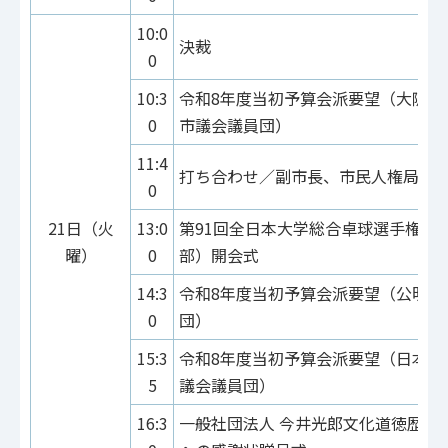
10:0
決裁
0
10:3
令和8年度当初予算会派要望（大阪維
0
市議会議員団）
11:4
打ち合わせ／副市長、市民人権局
0
21日（火
13:0
第91回全日本大学総合卓球選手権大
曜）
0
部）開会式
14:3
令和8年度当初予算会派要望（公明党
0
団）
15:3
令和8年度当初予算会派要望（日本共
5
議会議員団）
16:3
一般社団法人 今井光郎文化道徳歴史