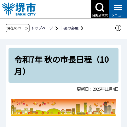
こ
の
目的別検索
メニュー
ペ
ー
現在のページ
トップページ
市長の部屋
ジ
これまでの市長日程
の
令和7年 秋の市長日程（10月）
先
令和7年 秋の市長日程（10
頭
で
月）
す
更新日：2025年11月4日