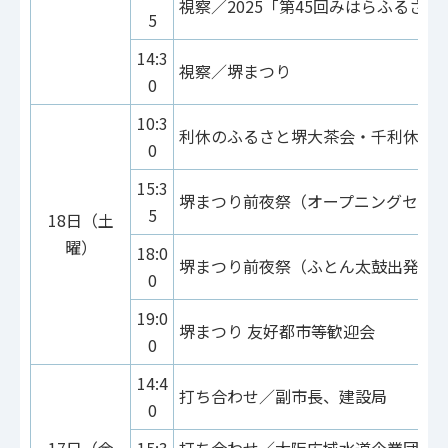
視察／2025「第45回みはらふるさ
5
14:3
視察／堺まつり
0
10:3
利休のふるさと堺大茶会・千利休慰
0
15:3
堺まつり前夜祭（オープニングセレ
5
18日（土
曜）
18:0
堺まつり前夜祭（ふとん太鼓出発式
0
19:0
堺まつり 友好都市等歓迎会
0
14:4
打ち合わせ／副市長、建設局
0