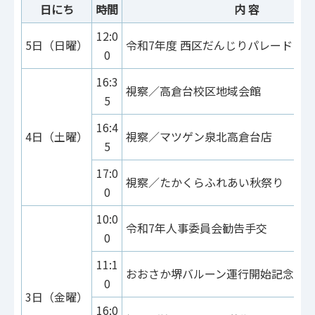
日にち
時間
内 容
12:0
5日（日曜）
令和7年度 西区だんじりパレード
0
16:3
視察／高倉台校区地域会館
5
16:4
4日（土曜）
視察／マツゲン泉北高倉台店
5
17:0
視察／たかくらふれあい秋祭り
0
10:0
令和7年人事委員会勧告手交
0
11:1
おおさか堺バルーン運行開始記念式
0
3日（金曜）
16:0