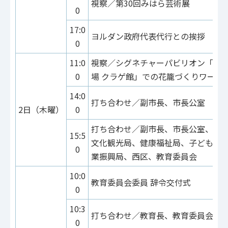
視察／第30回みはら芸術展
0
17:0
ヨルダン政府代表代行との挨拶
0
11:0
視察／シグネチャーパビリオン「い
0
場 クラゲ館」での花籠づくりワーク
14:0
打ち合わせ／副市長、市長公室
2日（木曜）
0
打ち合わせ／副市長、市長公室、市
15:5
文化観光局、健康福祉局、子ども青
0
業振興局、西区、教育委員会
10:0
教育委員会委員 辞令交付式
0
10:3
打ち合わせ／教育長、教育委員会
0