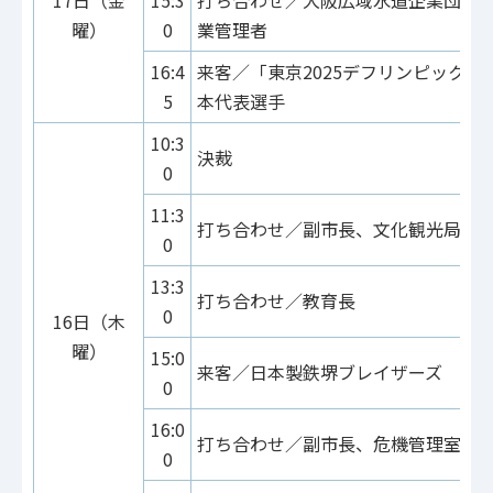
17日（金
15:3
打ち合わせ／大阪広域水道企業団、
曜）
0
業管理者
16:4
来客／「東京2025デフリンピック」
5
本代表選手
10:3
決裁
0
11:3
打ち合わせ／副市長、文化観光局
0
13:3
打ち合わせ／教育長
0
16日（木
曜）
15:0
来客／日本製鉄堺ブレイザーズ
0
16:0
打ち合わせ／副市長、危機管理室、
0