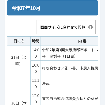
令和7年10月
画面サイズに合わせて閲覧
日にち
時間
内 容
14:0
令和7年第3回大阪府都市ボートレー
0
会 定例会（1日目）
31日（金
曜）
16:0
打ち合わせ／副市長、市民人権局
0
11:1
決裁
0
12:0
東区自治連合協議会会長との意見交
0
30日（木