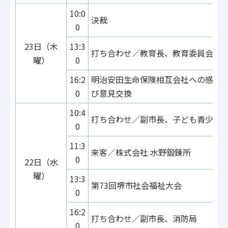
10:0
決裁
0
23日（木
13:3
打ち合わせ／教育長、教育委員会事
曜）
0
16:2
明治安田生命保険相互会社への感謝
0
び意見交換
10:4
打ち合わせ／副市長、子ども青少年
0
11:3
来客／株式会社 水野鍛錬所
0
22日（水
曜）
13:3
第73回堺市社会福祉大会
0
16:2
打ち合わせ／副市長、消防局
0