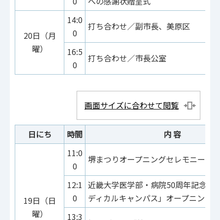
0
への感謝状贈呈式
14:0
打ち合わせ／副市長、美原区
0
20日（月
曜）
16:5
打ち合わせ／市長公室
0
画面サイズに合わせて閲覧
日にち
時間
内 容
11:0
堺まつりオープニングセレモニー
0
12:1
近畿大学医学部・病院50周年記念「
0
ディカルキャンパス」オープニング
19日（日
曜）
13:3