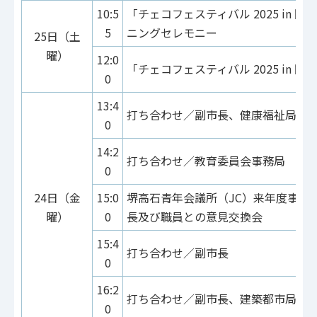
10:5
「チェコフェスティバル 2025 in 関
5
ニングセレモニー
25日（土
曜）
12:0
「チェコフェスティバル 2025 in 関
0
13:4
打ち合わせ／副市長、健康福祉局
0
14:2
打ち合わせ／教育委員会事務局
0
24日（金
15:0
堺高石青年会議所（JC）来年度事業
曜）
0
長及び職員との意見交換会
15:4
打ち合わせ／副市長
0
16:2
打ち合わせ／副市長、建築都市局
0