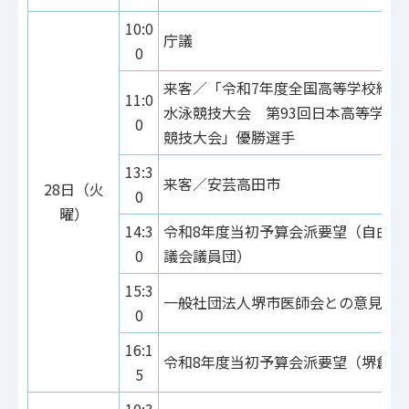
10:0
庁議
0
来客／「令和7年度全国高等学校総合
11:0
水泳競技大会 第93回日本高等学校
0
競技大会」優勝選手
13:3
来客／安芸高田市
28日（火
0
曜）
14:3
令和8年度当初予算会派要望（自由民
0
議会議員団）
15:3
一般社団法人堺市医師会との意見交
0
16:1
令和8年度当初予算会派要望（堺創志
5