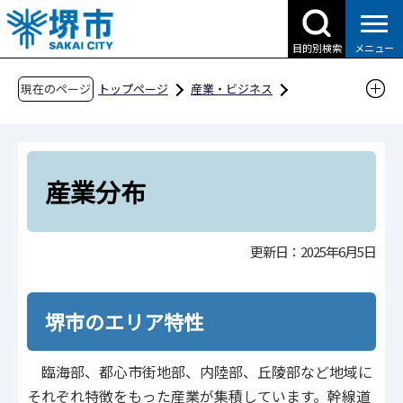
こ
の
目的別検索
メニュー
ペ
ー
現在のページ
トップページ
産業・ビジネス
ジ
企業への支援・届出
企業投資支援
の
堺市への企業投資のご案内
産業分布
先
頭
産業分布
で
す
更新日：2025年6月5日
堺市のエリア特性
臨海部、都心市街地部、内陸部、丘陵部など地域に
それぞれ特徴をもった産業が集積しています。幹線道