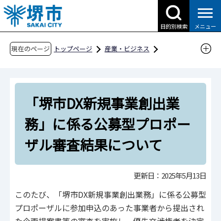
こ
の
目的別検索
メニュー
ペ
ー
現在のページ
トップページ
産業・ビジネス
ジ
企業への支援・届出
DX推進支援
の
「堺市DX新規事業創出業務」に係る公募型プロ
先
ポーザル審査結果について
「堺市DX新規事業創出業
頭
で
務」に係る公募型プロポー
す
ザル審査結果について
更新日：2025年5月13日
このたび、「堺市DX新規事業創出業務」に係る公募型
プロポーザルに参加申込のあった事業者から提出され