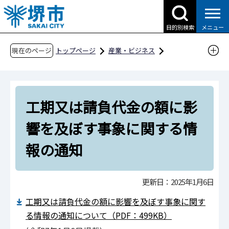
こ
の
目的別検索
メニュー
ペ
ー
現在のページ
トップページ
産業・ビジネス
ジ
入札・契約・公売
建設工事・工事関連業務
の
関係様式
先
工期又は請負代金の額に影響を及ぼす事象に関
工期又は請負代金の額に影
頭
する情報の通知
で
響を及ぼす事象に関する情
す
報の通知
更新日：2025年1月6日
工期又は請負代金の額に影響を及ぼす事象に関す
る情報の通知について（PDF：499KB）