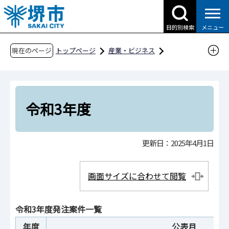
こ
の
目的別検索
メニュー
ペ
ー
現在のページ
トップページ
産業・ビジネス
ジ
入札・契約・公売
建設工事・工事関連業務
の
発注情報
前年度以前の月別発注案件一覧
先
令和3年度
頭
令和3年度
で
す
更新日：2025年4月1日
画面サイズに合わせて閲覧
令和3年度発注案件一覧
年度
公表月