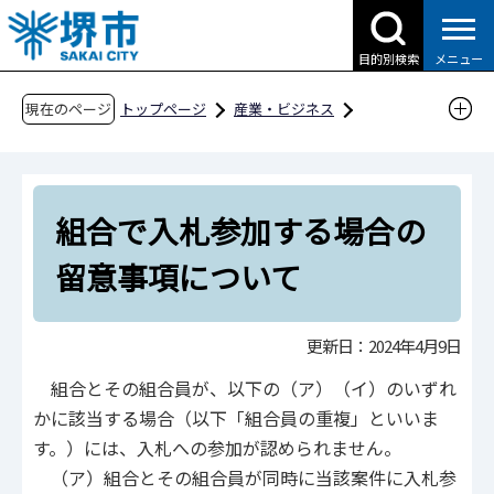
こ
の
目的別検索
メニュー
ペ
ー
現在のページ
トップページ
産業・ビジネス
ジ
入札・契約・公売
の
物品調達、業務委託・役務の提供、賃借・売払
先
い
組合で入札参加する場合の
頭
その他関連情報
で
留意事項について
す
組合で入札参加する場合の留意事項について
更新日：2024年4月9日
組合とその組合員が、以下の（ア）（イ）のいずれ
かに該当する場合（以下「組合員の重複」といいま
す。）には、入札への参加が認められません。
（ア）組合とその組合員が同時に当該案件に入札参