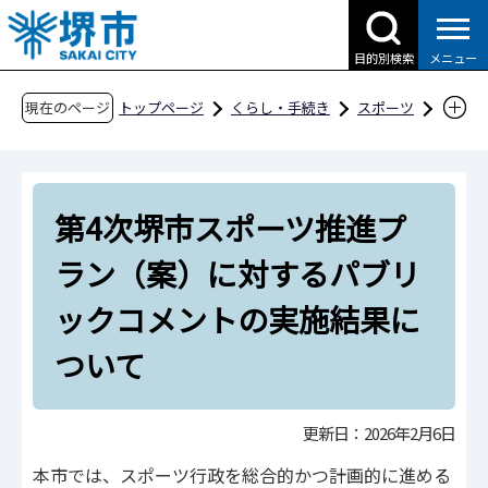
こ
の
目的別検索
メニュー
ペ
ー
現在のページ
トップページ
くらし・手続き
スポーツ
ジ
第4次堺市スポーツ推進プラン（案）に対する
の
パブリックコメントの実施結果について
先
第4次堺市スポーツ推進プ
頭
で
ラン（案）に対するパブリ
す
ックコメントの実施結果に
ついて
更新日：2026年2月6日
本市では、スポーツ行政を総合的かつ計画的に進める