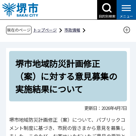
こ
の
目的別検索
メニュー
ペ
ー
現在のページ
トップページ
市政情報
ジ
行政運営・計画・指針
計画・指針
の
危機管理
地域防災計画
先
堺市地域防災計画修正（案）に対する意見募集
堺市地域防災計画修正
頭
の実施結果について
で
（案）に対する意見募集の
す
実施結果について
更新日：2026年4月7日
堺市地域防災計画修正（案）について、パブリックコ
メント制度に基づき、市民の皆さまから意見を募集し