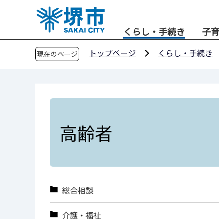
こ
の
くらし・手続き
子
ペ
ー
トップページ
くらし・手続き
現在のページ
ジ
の
先
頭
で
す
高齢者
総合相談
介護・福祉