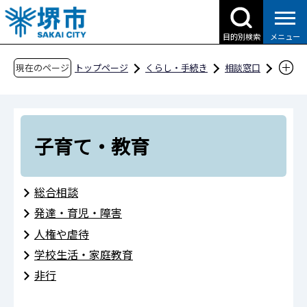
こ
の
目的別検索
メニュー
ペ
ー
現在のページ
トップページ
くらし・手続き
相談窓口
ジ
子育て・教育
の
先
頭
子育て・教育
で
す
総合相談
発達・育児・障害
人権や虐待
学校生活・家庭教育
非行