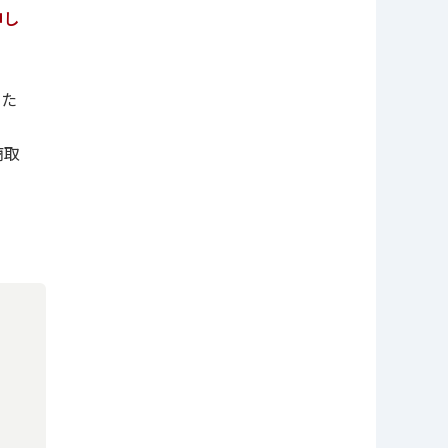
申し
った
商取