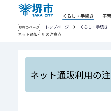
こ
の
くらし・手続き
子
ペ
ー
トップページ
くらし・手続き
現在のページ
ジ
ネット通販利用の注意点
の
先
頭
で
す
ネット通販利用の注