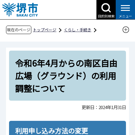
こ
の
目的別検索
メニュー
ペ
ー
現在のページ
トップページ
くらし・手続き
ジ
公園・みどり
ご利用案内
の
南区自由広場（グラウンド）の利用について
先
令和6年4月からの南区自由広場（グラウンド）
令和6年4月からの南区自由
頭
の利用調整について
で
広場（グラウンド）の利用
す
調整について
更新日：2024年1月31日
利用申し込み方法の変更