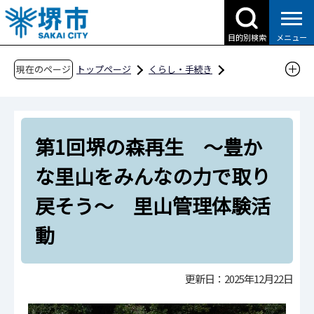
こ
の
目的別検索
メニュー
ペ
ー
現在のページ
トップページ
くらし・手続き
ジ
公園・みどり
の
みどりを楽しむ・まもる・参加する・学ぶ
先
緑地保全（里地里山の保全等）
第1回堺の森再生 ～豊か
頭
で
里地里山の保全
な里山をみんなの力で取り
す
堺の森活 ～森を守って、森で遊ぼう、学ぼう～
戻そう～ 里山管理体験活
第1回堺の森再生 ～豊かな里山をみんなの力
動
で取り戻そう～ 里山管理体験活動
更新日：2025年12月22日