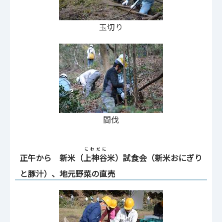
玉切り
間伐
にわだに
正午から 新米（
上神谷
米）試食会（新米おにぎり
と豚汁）、地元野菜の直売