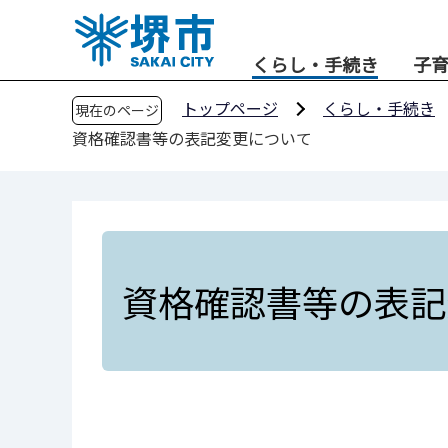
こ
の
くらし・手続き
子
ペ
ー
トップページ
くらし・手続き
現在のページ
ジ
資格確認書等の表記変更について
の
先
頭
で
す
資格確認書等の表記