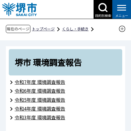
こ
の
目的別検索
メニュー
ペ
ー
現在のページ
トップページ
くらし・手続き
ジ
ごみ・リサイクル・環境
の
環境保全・生物多様性
環境監視
先
堺市 環境調査報告
頭
堺市 環境調査報告
で
す
令和7年度 環境調査報告
令和6年度 環境調査報告
令和5年度 環境調査報告
令和4年度 環境調査報告
令和3年度 環境調査報告