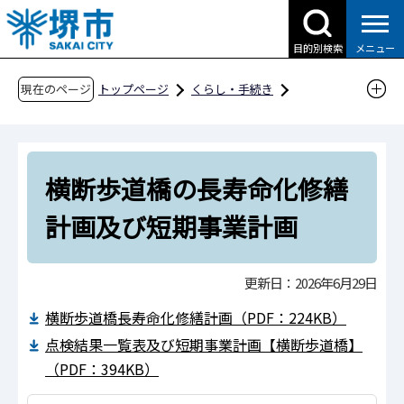
こ
の
目的別検索
メニュー
ペ
ー
現在のページ
トップページ
くらし・手続き
ジ
道路・交通・土木
道路
事業の紹介
の
橋りょうの補修（長寿命化）
先
橋梁長寿命化修繕計画
横断歩道橋の長寿命化修繕
頭
で
横断歩道橋の長寿命化修繕計画及び短期事業計
計画及び短期事業計画
す
画
更新日：2026年6月29日
横断歩道橋長寿命化修繕計画（PDF：224KB）
点検結果一覧表及び短期事業計画【横断歩道橋】
（PDF：394KB）