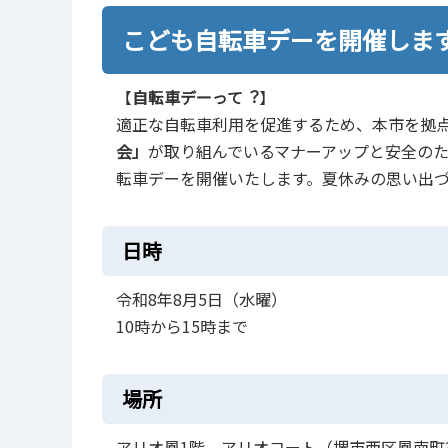
こども自転車デーを開催しま
【
⾃転⾞デーって︖
】
適正な⾃転⾞利⽤を促進するため、本市を拠
会」
が取り組んでいるマナーアップと安全の
転車デーを開催いたします。夏休みの思い出
日時
令和8年8月5日（水曜）
10時から15時まで
場所
アリオ鳳1階 アリオコート（堺市西区鳳南町3丁