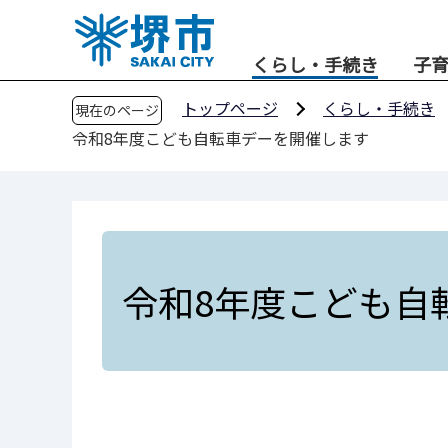
こ
の
くらし・手続き
子
ペ
ー
トップページ
くらし・手続き
現在のページ
ジ
令和8年度こども自転車デーを開催します
の
先
頭
で
す
令和8年度こども自