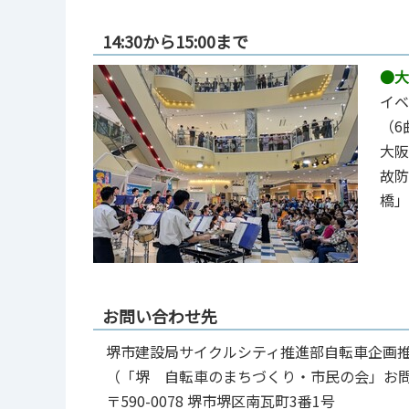
14:30から15:00まで
●大
イベ
（6
⼤阪
故防
橋」
お問い合わせ先
堺市建設局サイクルシティ推進部自転車企画
（「堺 自転車のまちづくり・市民の会」お
〒590-0078 堺市堺区南瓦町3番1号