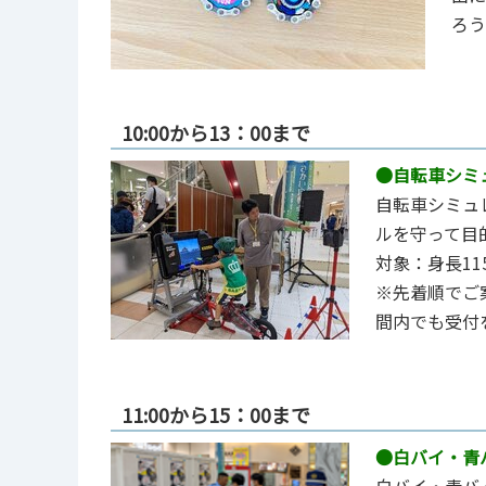
ろう
10:00から13：00まで
●自転車シミ
⾃転⾞シミュ
ルを守って⽬
対象：⾝⻑1
※先着順でご
間内でも受付
11:00から15：00まで
●白バイ・青
⽩バイ・青バ