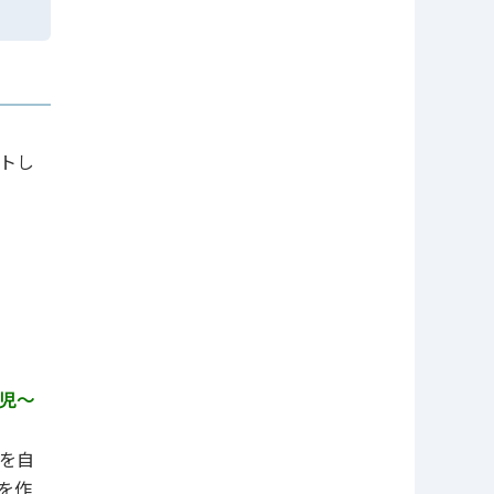
トし
児～
を⾃
を作