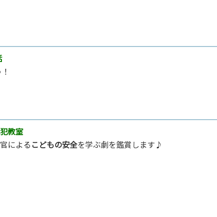
話
う！
犯教室
官による
こどもの安全
を学ぶ劇を鑑賞します♪