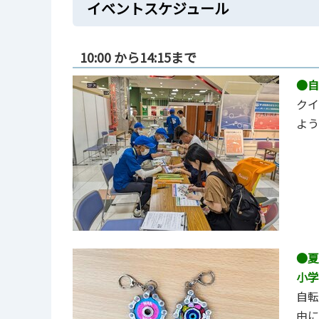
イベントスケジュール
10:00 から14:15まで
●自
クイ
よう
●夏
小学
⾃転
由に