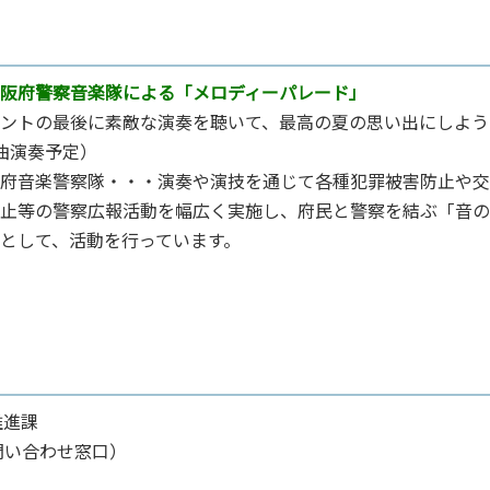
阪府警察音楽隊による「メロディーパレード」
ントの最後に素敵な演奏を聴いて、最⾼の夏の思い出にしよう
曲演奏予定）
府⾳楽警察隊‧‧‧演奏や演技を通じて各種犯罪被害防⽌や交
⽌等の警察広報活動を幅広く実施し、府⺠と警察を結ぶ「⾳の
として、活動を⾏っています。
推進課
問い合わせ窓口）