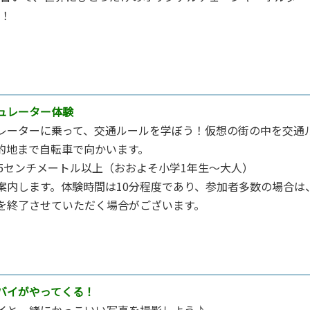
！
ュレーター体験
レーターに乗って、交通ルールを学ぼう！仮想の街の中を交通
的地まで⾃転⾞で向かいます。
15センチメートル以上（おおよそ⼩学1年⽣〜⼤⼈）
案内します。体験時間は10分程度であり、参加者多数の場合は
を終了させていただく場合がございます。
バイ
がやってくる！
イと⼀緒にかっこいい写真を撮影しよう♪