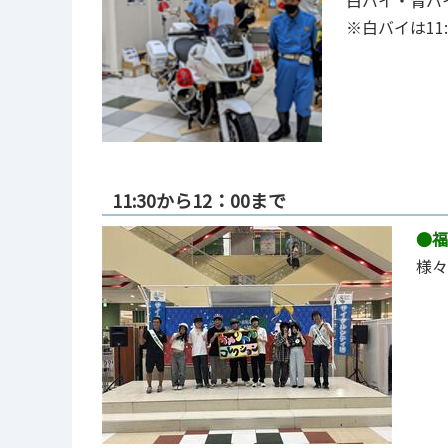
※白バイは11:
11:30から12：00まで
●福
様々