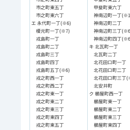
市之町東五丁
甲斐町東六丁
市之町東六丁
神南辺町一丁(※1
エ 永代町一丁(※6)
神南辺町二丁
榎元町一丁(※7)
神南辺町三丁(※6
戎島町一丁
神南辺町四丁(※6
戎島町二丁
キ 北瓦町一丁
戎島町三丁
北瓦町二丁
戎島町四丁
北花田口町一丁
戎島町五丁(※6)
北花田口町二丁
戎之町西一丁
北花田口町三丁(※
戎之町西二丁
北安井町
戎之町東一丁
ク 櫛屋町西一丁
戎之町東二丁
櫛屋町東一丁
戎之町東三丁
櫛屋町東二丁
戎之町東四丁
櫛屋町東三丁
戎之町東五丁
櫛屋町東四丁