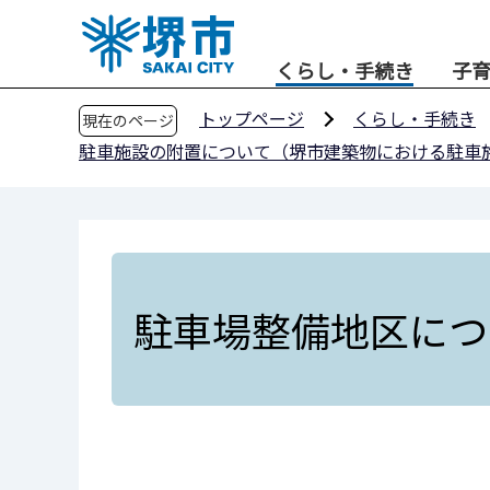
こ
の
くらし・手続き
子
ペ
ー
トップページ
くらし・手続き
現在のページ
ジ
駐車施設の附置について（堺市建築物における駐車
の
先
頭
で
す
駐車場整備地区につ