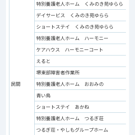
特別養護老人ホーム くみのき苑ゆらら
南
デイサービス くみのき苑ゆらら
南
ショートステイ くみのき苑ゆらら
南
特別養護老人ホーム ハーモニー
南
ケアハウス ハーモニーコート
南
えると
野
堺東部障害者作業所
高
民間
特別養護老人ホーム おおみの
西
青い鳥
日
ショートステイ あかね
日
特別養護老人ホーム つるぎ荘
日
つるぎ荘・やしもグループホーム
石