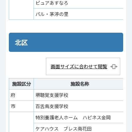
ピュアあすなろ
稲
パル・茅渟の里
釜
北区
画面サイズに合わせて閲覧
施設区分
施設名称
府
堺聴覚支援学校
百
市
百舌鳥支援学校
百
特別養護老人ホーム ハピネス金岡
金
ケアハウス ブレス南花田
南