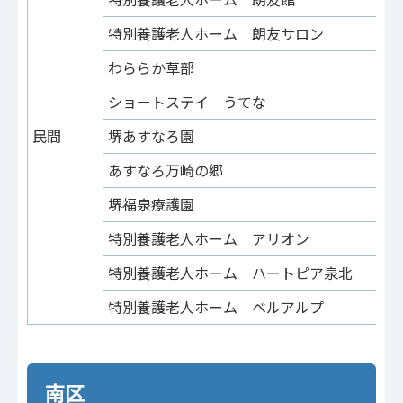
特別養護老人ホーム 朗友サロン
草
わららか草部
草
ショートステイ うてな
草
民間
堺あすなろ園
草
あすなろ万崎の郷
草
堺福泉療護園
草
特別養護老人ホーム アリオン
浜
特別養護老人ホーム ハートピア泉北
太
特別養護老人ホーム ベルアルプ
菱
南区