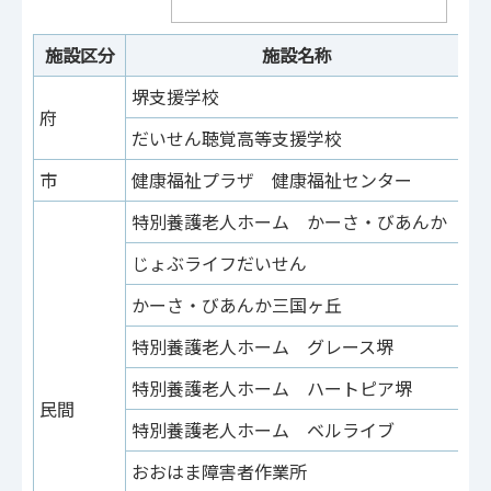
施設区分
施設名称
堺支援学校
東
府
だいせん聴覚高等支援学校
大
市
健康福祉プラザ 健康福祉センター
旭
特別養護老人ホーム かーさ・びあんか
今
じょぶライフだいせん
旭
かーさ・びあんか三国ヶ丘
北
特別養護老人ホーム グレース堺
京
特別養護老人ホーム ハートピア堺
海
民間
特別養護老人ホーム ベルライブ
南
おおはま障害者作業所
東