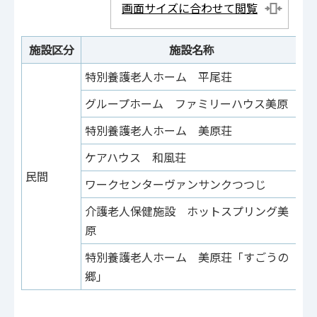
画面サイズに合わせて閲覧
施設区分
施設名称
特別養護老人ホーム 平尾荘
平
グループホーム ファミリーハウス美原
平
特別養護老人ホーム 美原荘
平
ケアハウス 和風荘
平
民間
ワークセンターヴァンサンクつつじ
小
介護老人保健施設 ホットスプリング美
菅
原
特別養護老人ホーム 美原荘「すごうの
菅
郷」