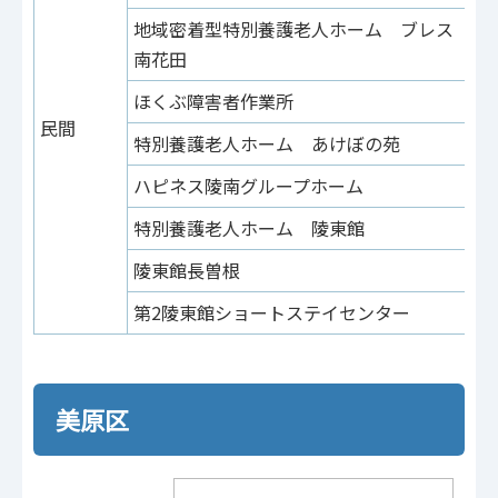
地域密着型特別養護老人ホーム ブレス
南
南花田
ほくぶ障害者作業所
南
民間
特別養護老人ホーム あけぼの苑
野
ハピネス陵南グループホーム
百
特別養護老人ホーム 陵東館
長
陵東館長曽根
長
第2陵東館ショートステイセンター
長
美原区