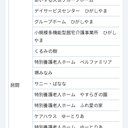
デイサービスセンター ひがしやま
東
グループホーム ひがしやま
東
小規模多機能型居宅介護事業所 ひがし
東
やま
くるみの樹
東
特別養護老人ホーム ベルファミリア
東
堺みなみ
平
サニー・ばなな
深
民間
特別養護老人ホーム やすらぎの園
深
特別養護老人ホーム ふれ愛の家
土
ケアハウス ゆーとりあ
見
特別養護老人ホーム ゆーとりあ
見