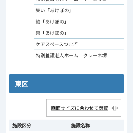
集い「あけぼの」
上
紬「あけぼの」
上
楽「あけぼの」
上
ケアスペースつむぎ
大
特別養護老人ホーム クレーネ堺
福
東区
画面サイズに合わせて閲覧
施設区分
施設名称