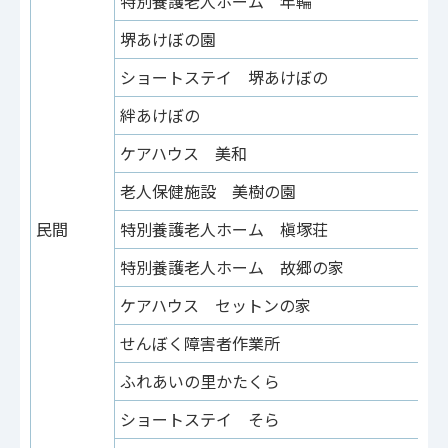
特別養護老人ホーム 年輪
御
堺あけぼの園
御
ショートステイ 堺あけぼの
御
絆あけぼの
庭
ケアハウス 美和
三
老人保健施設 美樹の園
美
民間
特別養護老人ホーム 槇塚荘
逆
特別養護老人ホーム 故郷の家
檜
ケアハウス セットンの家
檜
せんぼく障害者作業所
檜
ふれあいの里かたくら
片
ショートステイ そら
栂