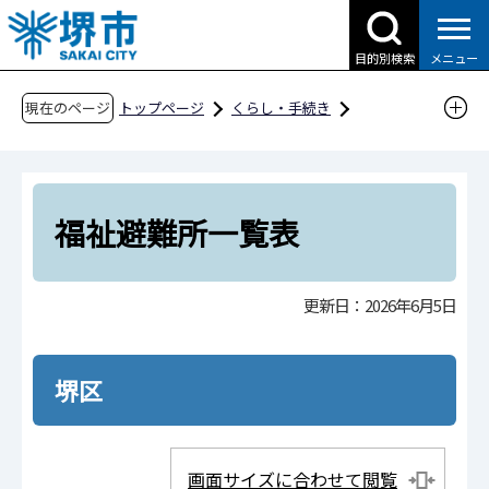
こ
の
目的別検索
メニュー
ペ
ー
現在のページ
トップページ
くらし・手続き
ジ
防災・災害・消防
行政の取り組み（公助）
の
要配慮者（避難行動要支援者）対策
先
福祉避難所一覧表
頭
福祉避難所一覧表
で
す
更新日：2026年6月5日
堺区
画面サイズに合わせて閲覧