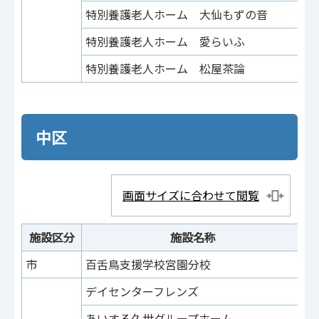
特別養護老人ホーム 大仙もずの音
大
特別養護老人ホーム 愛らいふ
協
特別養護老人ホーム 松屋茶論
松
中区
画面サイズに合わせて閲覧
施設区分
施設名称
市
百舌鳥支援学校宮園分校
宮
デイセンターフレンズ
伏
あいする久世グループホーム
東