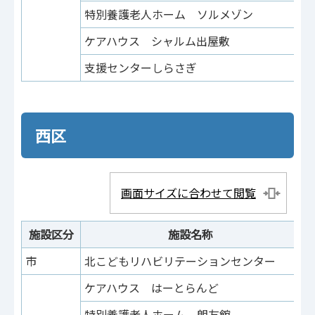
特別養護老人ホーム ソルメゾン
菩
ケアハウス シャルム出屋敷
八
支援センターしらさぎ
白
西区
画面サイズに合わせて閲覧
施設区分
施設名称
市
北こどもリハビリテーションセンター
上
ケアハウス はーとらんど
津
特別養護老人ホーム 朗友館
鳳