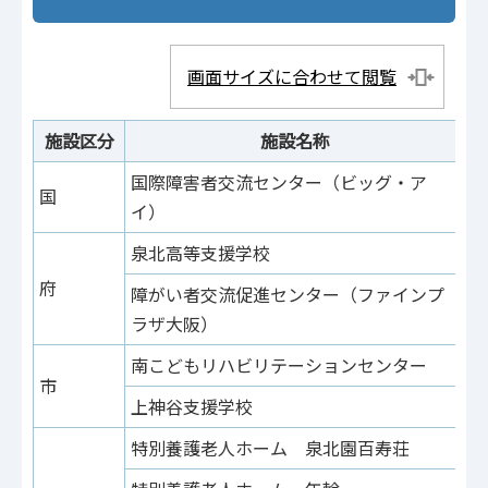
画面サイズに合わせて閲覧
施設区分
施設名称
国際障害者交流センター（ビッグ・ア
国
茶
イ）
泉北高等支援学校
原
府
障がい者交流促進センター（ファインプ
城
ラザ大阪）
南こどもリハビリテーションセンター
城
市
上神谷支援学校
御
特別養護老人ホーム 泉北園百寿荘
茶