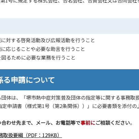
2条第1号に規定する株式会社、合名会社、合資会社又は合同会社
民に対する啓発活動及び広報活動を行うこと
談に応じることや必要な助言を行うこと
を図るために必要な業務を行うこと
係る申請について
団体は、「堺市熱中症対策普及団体の指定等に関する事務取
指定申請書（様式第1号（第2条関係））」に必要書類を添付の
い合わせ先まで、メール、お電話等で
事前に
ご相談ください
。
扱要綱（PDF：129KB）