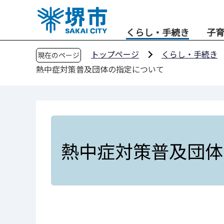
こ
の
くらし・手続き
子
ペ
ー
トップページ
くらし・手続き
現在のページ
ジ
熱中症対策普及団体の指定について
の
先
頭
で
す
熱中症対策普及団体