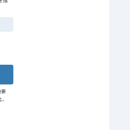
を指
扱要
上、