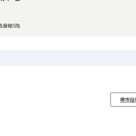
所⾼層館5階
堺市役