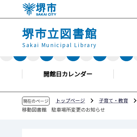
こ
の
ペ
堺市立図書館
ー
ジ
Sakai Municipal Library
の
先
頭
で
開館日カレンダー
す
トップページ
子育て・教育
現在のページ
移動図書館 駐車場所変更のお知らせ