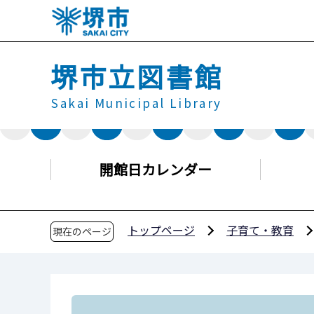
こ
の
ペ
堺市立図書館
ー
ジ
Sakai Municipal Library
の
先
頭
で
開館日カレンダー
す
トップページ
子育て・教育
現在のページ