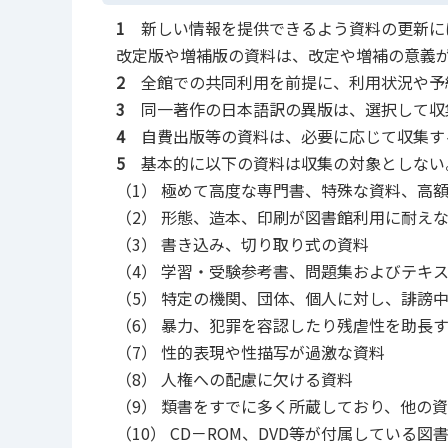
1
新しい情報を提供できるよう資料の更新に
改定版や増補版の資料は、改定や増補の意義
2
全館での共同利用を前提に、利用状況や予
3
同一著作の日本語訳の異版は、選択して収
4
自費出版等の資料は、必要に応じて収集す
5
基本的に以下の資料は収集の対象としない
（1） 極めて高度な専門書、特殊な資料、高
（2） 形態、造本、印刷が図書館利用に耐え
（3） 書き込み、切り取り式の資料
（4） 学習・受験参考書、問題集およびテキ
（5） 特定の機関、団体、個人に対し、誹謗
（6） 暴力、犯罪を容認したり残虐性を助長
（7） 性的表現や性描写が過激な資料
（8） 人権への配慮に欠ける資料
（9） 類書をすでに多く所蔵しており、他の
（10） CD－ROM、DVD等が付属している