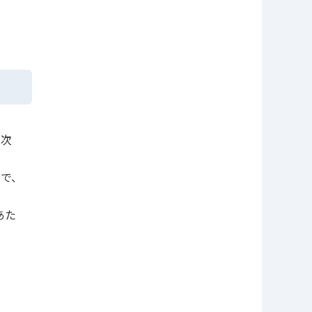
順次
ので、
あた