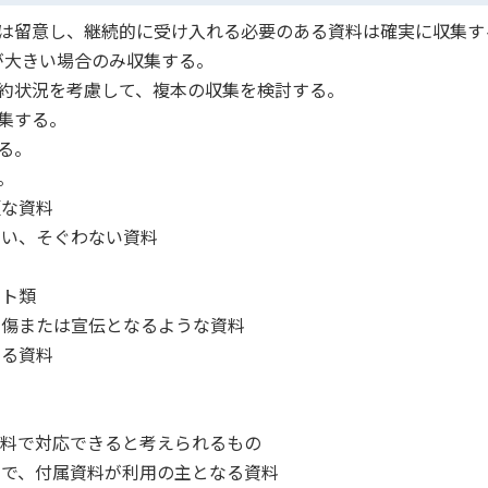
は留意し、継続的に受け入れる必要のある資料は確実に収集す
が大きい場合のみ収集する。
約状況を考慮して、複本の収集を検討する。
集する。
る。
。
額な資料
ない、そぐわない資料
スト類
中傷または宣伝となるような資料
する資料
資料で対応できると考えられるもの
図書で、付属資料が利用の主となる資料