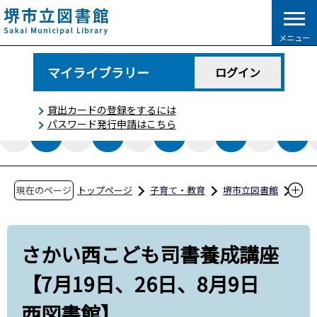
こ
の
メニュー
ペ
ー
マイライブラリー
ログイン
ジ
の
貸出カードの登録をするには
先
パスワード発行申請はこちら
頭
で
す
現在のページ
トップページ
子育て・教育
堺市立図書館
イベント情報
さかい西こども司書養成講座【7月19日、26
さかい西こども司書養成講座
日、8月9日 西図書館】
【7月19日、26日、8月9日
西図書館】