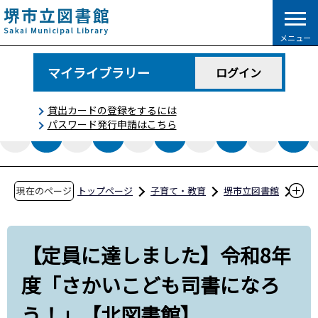
こ
の
メニュー
ペ
ー
マイライブラリー
ログイン
ジ
の
貸出カードの登録をするには
先
パスワード発行申請はこちら
頭
で
す
現在のページ
トップページ
子育て・教育
堺市立図書館
イベント情報
【定員に達しました】令和8年度「さかいこど
【定員に達しました】令和8年
も司書になろう！」【北図書館】
度「さかいこども司書になろ
う！」【北図書館】