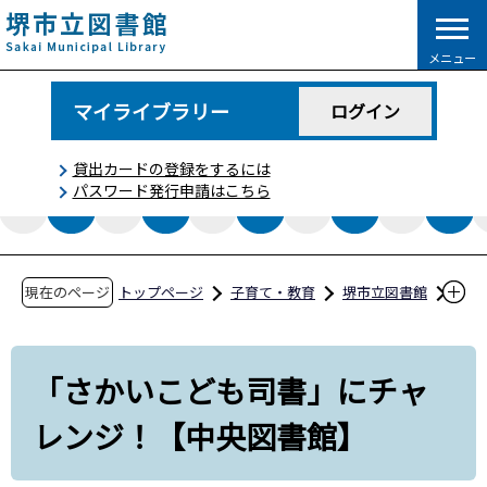
こ
の
メニュー
ペ
ー
マイライブラリー
ログイン
ジ
の
貸出カードの登録をするには
先
パスワード発行申請はこちら
頭
で
す
現在のページ
トップページ
子育て・教育
堺市立図書館
イベント情報
「さかいこども司書」にチャレンジ！【中央図
「さかいこども司書」にチャ
書館】
レンジ！【中央図書館】