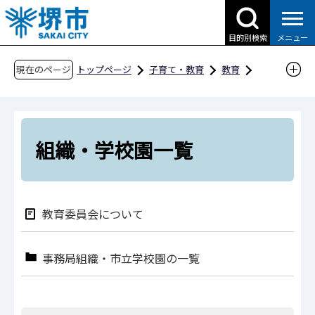
こ
の
目的別検索
メニュー
ペ
ー
現在のページ
トップページ
子育て・教育
教育
ジ
教育委員会の概要
組織・学校園一覧
の
先
頭
組織・学校園一覧
で
す
教育委員会について
事務局組織・市立学校園の一覧