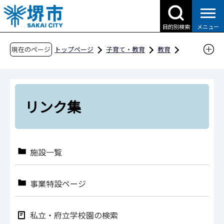
こ
の
目的別検索
メニュー
ペ
ー
現在のページ
トップページ
子育て・教育
教育
ジ
リンク集
の
先
頭
リンク集
で
す
施設一覧
事業特設ページ
私立・府立学校園の検索