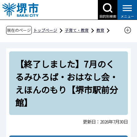
こ
の
目的別検索
メニュー
ペ
ー
現在のページ
トップページ
子育て・教育
教育
ジ
イベント等
図書館のイベント
の
【終了しました】7月のくるみひろば・おはな
先
し会・えほんのもり【堺市駅前分館】
【終了しました】7月のく
頭
で
るみひろば・おはなし会・
す
えほんのもり【堺市駅前分
館】
更新日：2026年7月30日