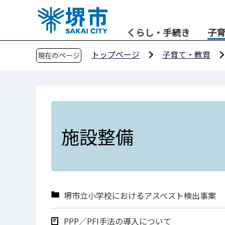
こ
の
くらし・手続き
子
ペ
ー
トップページ
子育て・教育
現在のページ
ジ
の
先
頭
で
す
施設整備
堺市立小学校におけるアスベスト検出事案
PPP／PFI手法の導入について