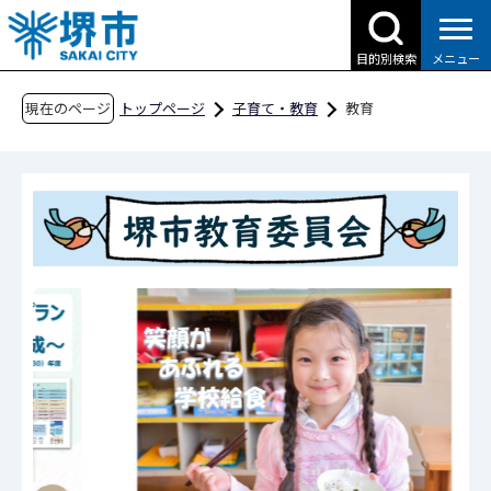
こ
の
目的別検索
メニュー
ペ
ー
現在のページ
トップページ
子育て・教育
教育
ジ
の
先
頭
で
す