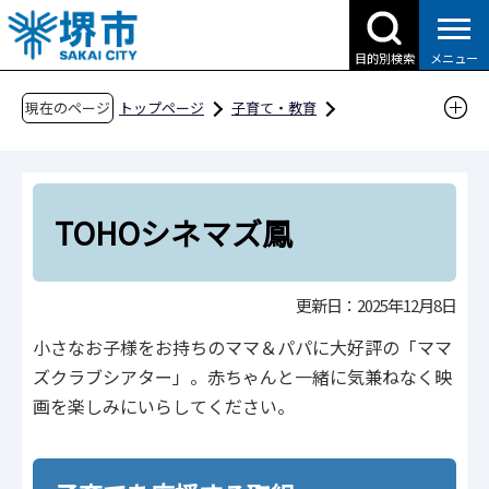
こ
の
目的別検索
メニュー
ペ
ー
現在のページ
トップページ
子育て・教育
ジ
子育て支援情報（さかい☆HUGはぐネット）
の
その他安心な子育て環境に関わる取組
先
さかい子育て応援団
西区
頭
TOHOシネマズ鳳
で
TOHOシネマズ鳳
す
更新日：2025年12月8日
小さなお子様をお持ちのママ＆パパに大好評の「ママ
ズクラブシアター」。赤ちゃんと一緒に気兼ねなく映
画を楽しみにいらしてください。