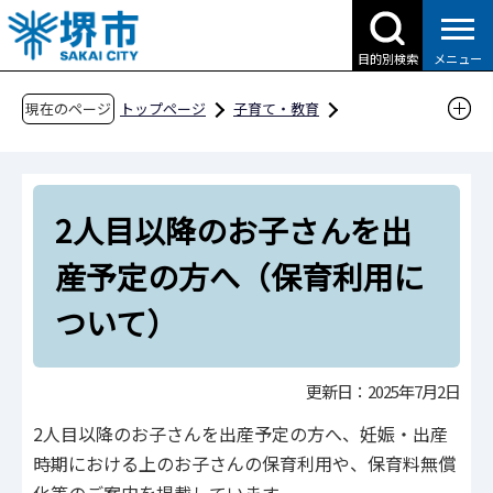
こ
の
目的別検索
メニュー
ペ
ー
現在のページ
トップページ
子育て・教育
ジ
子育て支援情報（さかい☆HUGはぐネット）
の
預けたい（保育サービス）
先
2人目以降のお子さんを出産予定の方へ（保育
2人目以降のお子さんを出
頭
利用について）
で
産予定の方へ（保育利用に
す
ついて）
更新日：2025年7月2日
2人目以降のお子さんを出産予定の方へ、妊娠・出産
時期における上のお子さんの保育利用や、保育料無償