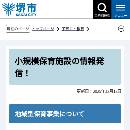
こ
の
目的別検索
メニュー
ペ
ー
現在のページ
トップページ
子育て・教育
ジ
子育て支援情報（さかい☆HUGはぐネット）
の
預けたい（保育サービス）
先
利用の申込みについて
小規模保育施設の情報発
頭
で
小規模保育施設の情報発信！
信！
す
更新日：2025年12月12日
地域型保育事業について