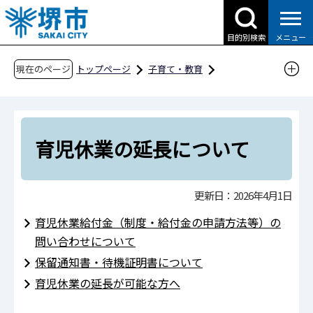
こ
の
目的別検索
メニュー
ペ
ー
現在のページ
トップページ
子育て・教育
ジ
子育て支援情報（さかい☆HUGはぐネット）
の
預けたい（保育サービス）
先
利用の申込みについて
頭
育児休業の延長について
で
育児休業の延長について
す
更新日：2026年4月1日
育児休業給付金（制度・給付金の申請方法等）の
問い合わせについて
保留通知書・待機証明書について
育児休業の延長が可能な方へ