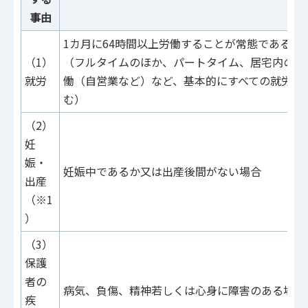
事由
1カ月に64時間以上労働することが常態である場
（1）
（フルタイムのほか、パートタイム、居宅内の労
就労
働（自営業など）など、基本的にすべての就労を
む）
（2）
妊
娠・
妊娠中であるか又は出産後間がない場合
出産
（※1
）
（3）
保護
者の
病気、負傷、精神若しくは心身に障害のある場合
疾