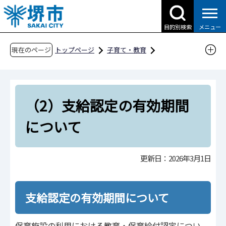
こ
の
目的別検索
メニュー
ペ
ー
現在のページ
トップページ
子育て・教育
ジ
子育て支援情報（さかい☆HUGはぐネット）
の
預けたい（保育サービス）
先
利用決定後の各種案内について
（2）支給認定の有効期間
頭
で
（2）支給認定の有効期間について
について
す
更新日：2026年3月1日
支給認定の有効期間について
保育施設の利用における教育・保育給付認定につい