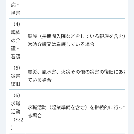
病・
障害
（4）
親族
親族（長期間入院などをしている親族を含む）を
の介
常時介護又は看護している場合
護・
看護
（5）
震災、風水害、火災その他の災害の復旧にあたっ
災害
ている場合
復旧
（6）
求職
求職活動（起業準備を含む）を継続的に行ってい
活動
る場合
（※2
）