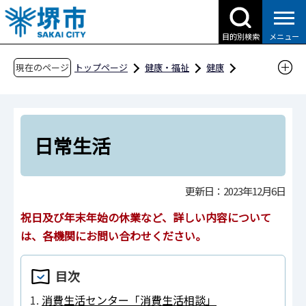
こ
の
目的別検索
メニュー
ペ
ー
現在のページ
トップページ
健康・福祉
健康
ジ
支援・相談
自殺対策
の
相談機関一覧（悩み相談）
先
人権問題・日常生活についての相談窓口
頭
日常生活
で
日常生活
す
更新日：2023年12月6日
祝日及び年末年始の休業など、詳しい内容について
は、各機関にお問い合わせください。
目次
消費生活センター「消費生活相談」