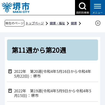
こ
の
目的別検索
メニュー
ペ
ー
現在のページ
トップページ
健康・福祉
健康
ジ
感染症・予防接種
感染症
の
感染症の発生状況や統計資料等
先
感染症関連資料
頭
第11週から第20週
で
感染症発生動向調査（週報）
す
2022年堺市内の感染症発生状況
第11週から第20週
2022年 第20週(令和4年5月16日から令和4年
5月22日)：堺市
2022年 第19週(令和4年5月9日から令和4年5
月15日)：堺市