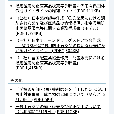
指定濫用防止医薬品販売等手順書に係る関係団体
作成ガイドラインの周知について(PDF:111KB)
（公社）日本薬剤師会作成「〇〇薬局における調
剤された薬剤及び医薬品の情報提供、指定濫用防
止医薬品販売等に関する業務手順書（モデル）」
(PDF:1,784KB)
（一社）日本チェーンドラッグストア協会作成
「JACDS版指定濫用防止医薬品の適切な販売にか
かるガイドライン」(PDF:2,304KB)
（一社）全国配置薬協会作成「配置販売における
指定濫用防止医薬品販売等手順書」
(PDF:1,415KB)
その他
「学校薬剤師・地区薬剤師会を活用したOTC 濫用
防止対策事業」成果物の公開について（令和7年2
月20日）(PDF:65KB)
一般用医薬品の適正販売及び適正使用について
（令和5年12月19日）(PDF:112KB)