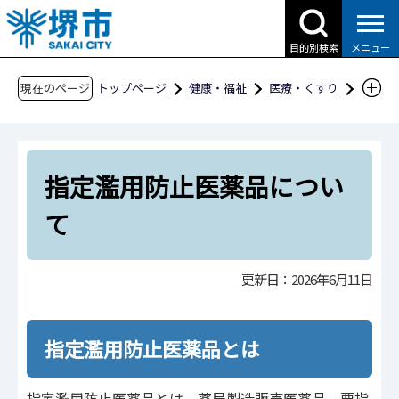
こ
の
目的別検索
メニュー
ペ
ー
現在のページ
トップページ
健康・福祉
医療・くすり
ジ
医薬品・医療機器・毒物劇物
の
薬局・医薬品販売業関係
先
指定濫用防止医薬品について
指定濫用防止医薬品につい
頭
で
て
す
更新日：2026年6月11日
指定濫用防止医薬品とは
指定濫用防止医薬品とは、薬局製造販売医薬品、要指