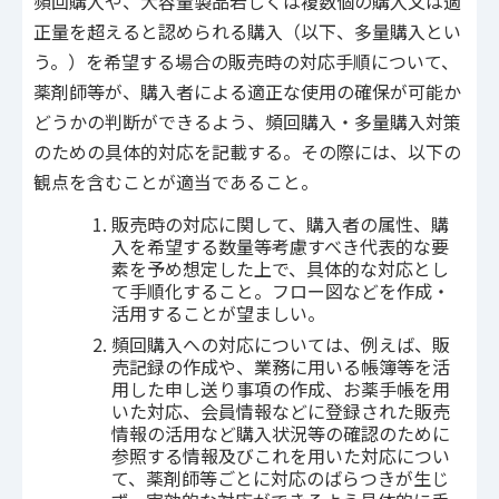
頻回購入や、大容量製品若しくは複数個の購入又は適
正量を超えると認められる購入（以下、多量購入とい
う。）を希望する場合の販売時の対応手順について、
薬剤師等が、購入者による適正な使用の確保が可能か
どうかの判断ができるよう、頻回購入・多量購入対策
のための具体的対応を記載する。その際には、以下の
観点を含むことが適当であること。
販売時の対応に関して、購入者の属性、購
入を希望する数量等考慮すべき代表的な要
素を予め想定した上で、具体的な対応とし
て手順化すること。フロー図などを作成・
活用することが望ましい。
頻回購入への対応については、例えば、販
売記録の作成や、業務に用いる帳簿等を活
用した申し送り事項の作成、お薬手帳を用
いた対応、会員情報などに登録された販売
情報の活用など購入状況等の確認のために
参照する情報及びこれを用いた対応につい
て、薬剤師等ごとに対応のばらつきが生じ