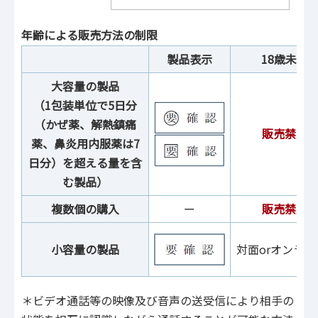
年齢による販売方法の制限
製品表示
18歳未満
大容量の製品
（1包装単位で5日分
（かぜ薬、解熱鎮痛
販売禁止
薬、鼻炎用内服薬は7
日分）を超える量を含
む製品）
複数個の購入
ー
販売禁止
小容量の製品
対面orオンライ
＊ビデオ通話等の映像及び音声の送受信により相手の