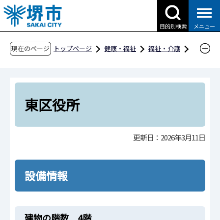
こ
の
目的別検索
メニュー
ペ
ー
現在のページ
トップページ
健康・福祉
福祉・介護
ジ
障害福祉
社会参加
バリアフリー情報
の
種別一覧
市役所・区役所
東区役所
先
頭
東区役所
で
す
更新日：2026年3月11日
設備情報
建物の階数 4階