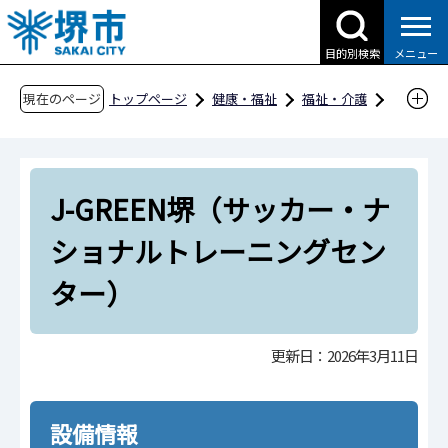
こ
の
目的別検索
メニュー
ペ
ー
現在のページ
トップページ
健康・福祉
福祉・介護
ジ
障害福祉
社会参加
バリアフリー情報
の
種別一覧
スポーツ
先
J-GREEN堺（サッカー・ナショナルトレーニン
J-GREEN堺（サッカー・ナ
頭
グセンター）
で
ショナルトレーニングセン
す
ター）
更新日：2026年3月11日
設備情報