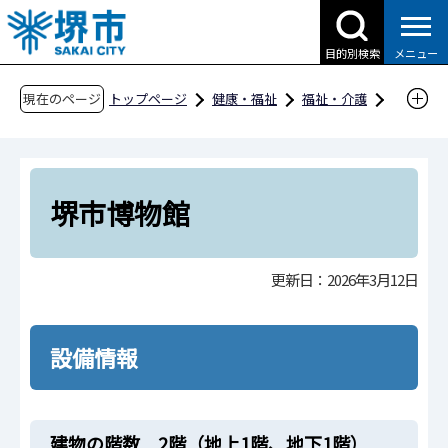
こ
の
目的別検索
メニュー
ペ
ー
現在のページ
トップページ
健康・福祉
福祉・介護
ジ
障害福祉
社会参加
バリアフリー情報
の
種別一覧
文化
博物館等
堺市博物館
先
頭
堺市博物館
で
す
更新日：2026年3月12日
設備情報
建物の階数 2階（地上1階、地下1階）